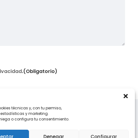
o)
rivacidad
.
(Obligatorio)
kies técnicas y, con tu permiso,
 estadísticas y marketing.
Aviso legal
niega o configura tu consentimiento.
Política privacidad
eptar
Denegar
Configurar