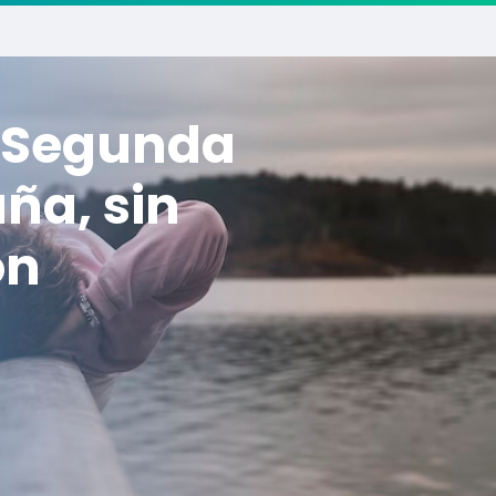
e Segunda
ña, sin
ón