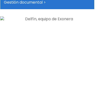
Gestión documental >
Ayudar a la gente es lo que más me motiva
en mi día a día: por eso me implico al máximo
en cada caso, para que cada persona se
sienta escuchada y apoyada. Juntos
podremos solucionar sus problemas y
ayudarle a empezar de nuevo