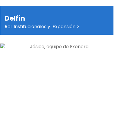
Delfín
Rel. Institucionales y Expansión >
Establecemos alianzas estratégicas basadas
en la confianza, la excelencia y el propósito
común de ayudar a más personas a rehacer
su vida financiera con todas las garantías
legales.