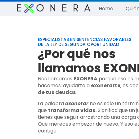
Home
Quié
ESPECIALISTAS EN SENTENCIAS FAVORABLES
DE LA LEY DE SEGUNDA OPORTUNIDAD
¿Por qué nos
llamamos EXON
Nos llamamos
EXONERA
porque eso es e
hacemos: ayudarte a
exonerarte
, es dec
de tus deudas
.
La palabra
exonerar
no es solo un término
que
transforma vidas.
Significa que un 
tienes que seguir arrastrando una carga 
Que mereces empezar de nuevo. Y eso es
contigo.