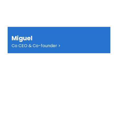
Miguel
Co CEO & Co-founder >
Por muy oscuro que parezca el túnel y por
imposible que parezca encontrar una salida,
cuando se cuenta con el equipo adecuado,
incluso lo más complejo puede superarse.
Aquí tienes a ese equipo. Contamos con la
experiencia y el compromiso para
acompañarte hasta el final, trabajando
contigo para encontrar la mejor solución
posible, con seriedad, cercanía y la certeza
de que no estarás solo en ningún momento.