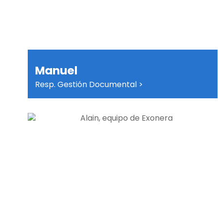
Manuel
Resp. Gestión Documental >
Creo que cada persona merece poder
empezar de nuevo sin miedo ni culpa. Por
eso, nuestro compromiso es estar a tu lado,
escuchar sin juzgar y ayudarte a recuperar la
confianza en ti y en tu futuro. Para nosotros,
la Ley de Segunda Oportunidad es una forma
de devolver esperanza y dignidad a quienes
quieren recuperar su vida.