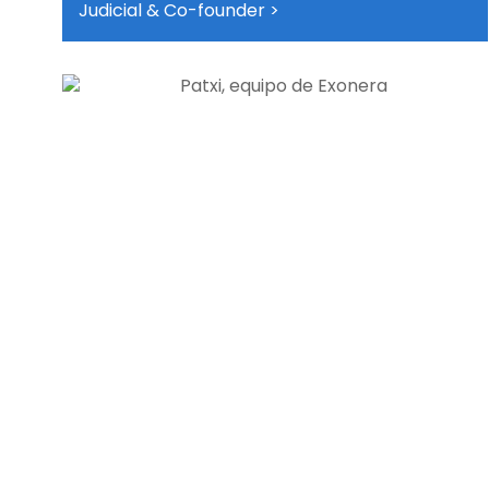
Judicial & Co-founder >
El compromiso ético firme, rigor y
responsabilidad en un procedimiento que
impacta en la vida económica y social de las
personas, define nuestra forma de trabajar
para ofrecer un nuevo comienzo y
transformar la carga financiera en un
camino viable hacia el respiro y la
recuperación de la dignidad