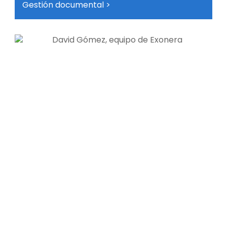
Gestión documental >
Soy una apasionada de mi trabajo, pero,
sobre todo, me mueve la posibilidad de
brindar, junto a mi equipo, ese grano de
felicidad y tranquilidad que tanto necesita el
cliente tras un largo camino de sufrimiento.