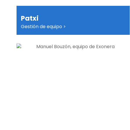
Patxi
Gestión de equipo >
Ayudo a personas con deudas a recuperar la
tranquilidad. Creo en un trato claro, humano
y eficaz, tanto con los clientes como con el
equipo.