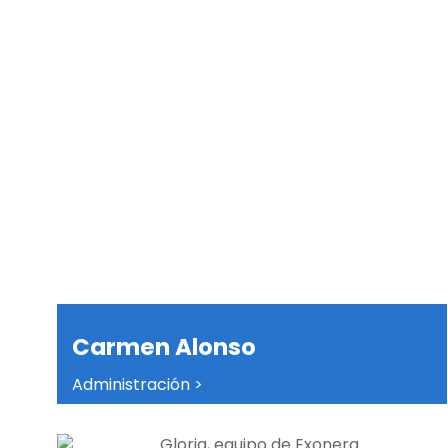
Carmen Alonso
Administración >
Cada persona merece ser vista con
dignidad, no por sus errores, sino por su