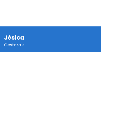
Jésica
Gestora >
Te acompaño con compromiso y claridad
para que tomes decisiones seguras y con
sentido. Mi prioridad es entender tu realidad
para construir contigo, un futuro financiero
sólido y confiable. Escucho para entender,
oriento para transformar.