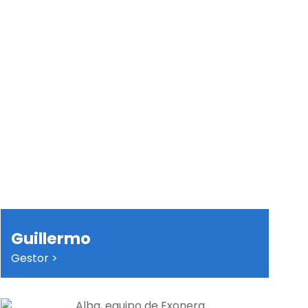
Guillermo
Gestor >
Mi objetivo es ofrecer soluciones efectivas y
personalizadas a los problemas que las