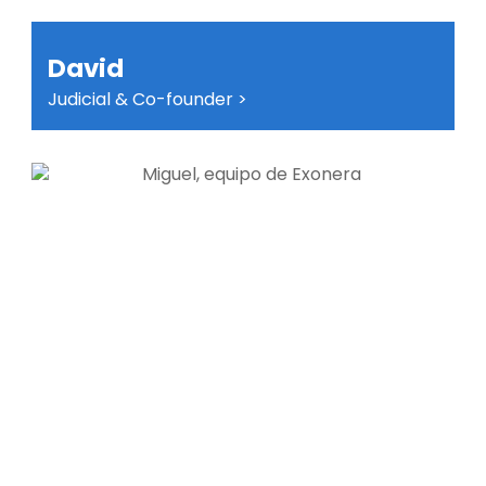
David
Judicial & Co-founder >
La serenidad no se improvisa: se construye
sobre la confianza y el rigor. Escuchar,
comprender y actuar con precisión es mi
forma de trabajar. Trato de ofrecer calma, sí,
pero nunca a costa de la calidad. Porque la
verdadera tranquilidad no se dice: se
demuestra.