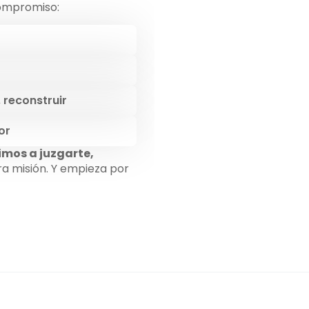
ompromiso:
, reconstruir
or
imos a juzgarte,
tra misión. Y empieza por